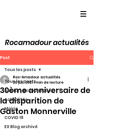
Rocamadour actualités
Post
Tous les posts
Roc-Amadour actualités
Tous les posts
20 juil. 2021
1 min de lecture
30ème anniversaire de
Acteurs économiques
la disparition de
Actualités
Mairie
Gaston Monnerville
COVID 19
EX Blog archivé