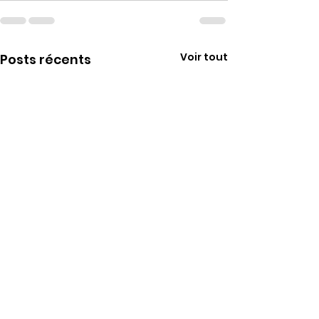
Voir tout
Posts récents
Rosario nous a