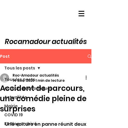
Rocamadour actualités
Post
Tous les posts
Roc-Amadour actualités
Tous les posts
14 déc. 2025
1 min de lecture
Accident de parcours,
Acteurs économiques
une comédie pleine de
Actualités
Mairie
surprises
COVID 19
EX Blog archivé
Une voiture en panne réunit deux 