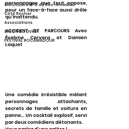
personnages que tout oppose, 
Sanctuaire N-D de Roc-Amadour
pour un face-à-face aussi drôle 
Côté Rocher
qu’inattendu.
Associations
ACCIDENT DE PARCOURS Avec 
SALON DU LIVRE
Évelyne Cervera et Damien 
FESTIVAL ROCAMADOUR
Laquet
Une comédie irrésistible mêlant 
personnages attachants, 
secrets de famille et voiture en 
panne… Un cocktail explosif, servi 
par deux comédiens détonants.