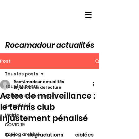
Rocamadour actualités
Post
Tous les posts
Roc-Amadour actualités
Tous les posts
18 janv.
2 min de lecture
Actes de malveillance :
Acteurs économiques
le tennis club
Actualités
Mairie
injustement pénalisé
COVID 19
EX Blog archivé
Des dégradations ciblées 