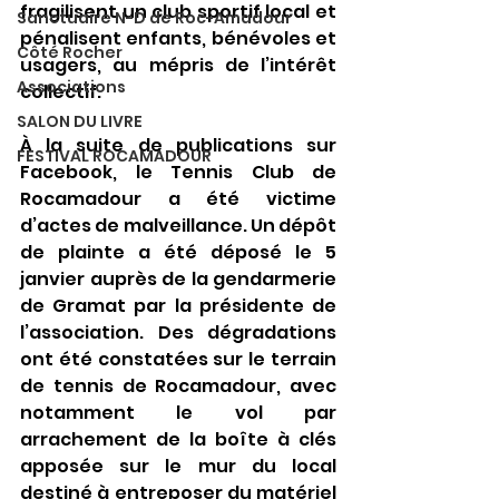
fragilisent un club sportif local et 
Sanctuaire N-D de Roc-Amadour
pénalisent enfants, bénévoles et 
Côté Rocher
usagers, au mépris de l’intérêt 
Associations
collectif.
SALON DU LIVRE
À la suite de publications sur 
FESTIVAL ROCAMADOUR
Facebook, le Tennis Club de 
Rocamadour a été victime 
d’actes de malveillance. Un dépôt 
de plainte a été déposé le 5 
janvier auprès de la gendarmerie 
de Gramat par la présidente de 
l’association. Des dégradations 
ont été constatées sur le terrain 
de tennis de Rocamadour, avec 
notamment le vol par 
arrachement de la boîte à clés 
apposée sur le mur du local 
destiné à entreposer du matériel 