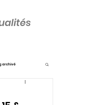
alités
g archivé