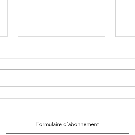
Rosa
Nous
PUDE
quit
lors 
NOUVEAU ci
Mayr
À Rocamadour, la
Com
nouvelle municipalité
le ma
anime l’été
Formulaire d'abonnement