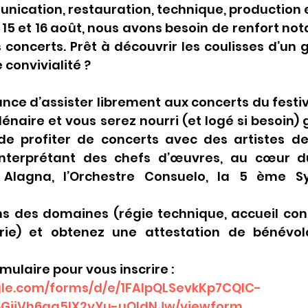
cation, restauration, technique, production et 
s 15 et 16 août, nous avons besoin de renfort n
concerts. Prêt à découvrir les coulisses d’un g
e convivialité ?
nce d’assister librement aux concerts du festiv
lénaire et vous serez nourri (et logé si besoin) 
 de profiter de concerts avec des artistes 
 interprétant des chefs d’œuvres, au cœur d
o Alagna, l’Orchestre Consuelo, la 5 ème S
 des domaines (régie technique, accueil conce
terie) et obtenez une attestation de bénévol
mulaire pour vous inscrire :
gle.com/forms/d/e/1FAIpQLSevkKp7CQIC-
GiiVh6gq5lX2vYu-uOldNJw/viewform