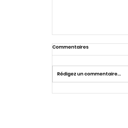
Commentaires
Rédigez un commentaire...
Une journée à chiner…
une soirée à danser !