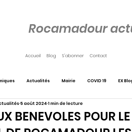
Rocamadour actu
Accueil
Blog
S'abonner
Contact
miques
Actualités
Mairie
COVID 19
EX Blo
tualités
5 août 2024
1 min de lecture
our
Côté Rocher
Associations
SALON DU LIVRE
UX BENEVOLES POUR LE