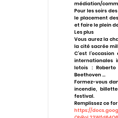
médiation/communi
Pour les soirs de
le placement des 
et faire le plein d
Les plus
Vous aurez la cha
la cité sacrée mil
C’est l’occasion
internationales
lotois : Robert
Beethoven …
Formez-vous dans
incendie, billet
festival.
Remplissez ce for
https://docs.goo
OhRoL23Wfd64O6