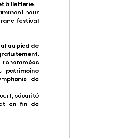
billetterie.
otamment pour 
rand festival 
al au pied de 
gratuitement. 
de renommées 
u patrimoine 
ymphonie de 
rt, sécurité 
at en fin de 