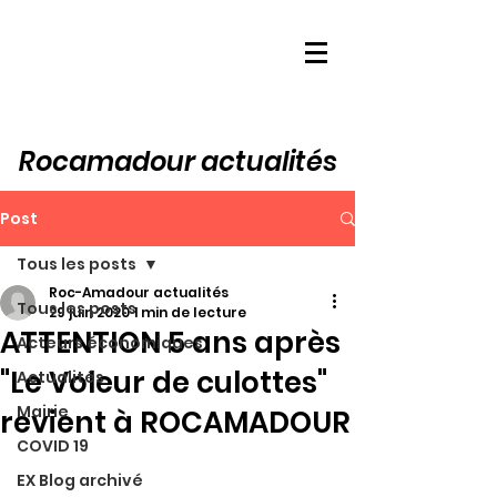
Rocamadour actualités
Post
Tous les posts
Roc-Amadour actualités
Tous les posts
29 juin 2020
1 min de lecture
ATTENTION 5 ans après
Acteurs économiques
"Le Voleur de culottes"
Actualités
Mairie
revient à ROCAMADOUR
COVID 19
EX Blog archivé