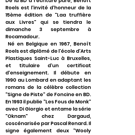
De la BD à l'écriture pure, Benoît 
Roels est l'invité d'honneur de la 
15ème édition de "Laa truffière 
aux Livres" qui se tiendra le 
dimanche 3 septembre à 
Rocamadour.
 Né en Belgique en 1967, Benoît 
Roels est diplômé de l'école d'Arts 
Plastiques Saint-Luc à Bruxelles, 
et titulaire d'un certificat 
d'enseignement. Il débute en 
1990 au Lombard en adaptant les 
romans de la célèbre collection 
"Signe de Piste" de Foncine en BD. 
En 1993 il publie "Les Fous de Monk" 
avec Di Giorgio et entame la série 
"Oknam" chez Dargaud, 
coscénarisée par Pascal Renard. Il 
signe également deux "Wooly 