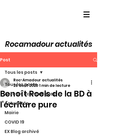
Rocamadour actualités
Post
Tous les posts
Roc-Amadour actualités
Tous les posts
28 août 2023
1 min de lecture
Benoît Roels de la BD à
Acteurs économiques
l'écriture pure
Actualités
Mairie
COVID 19
EX Blog archivé