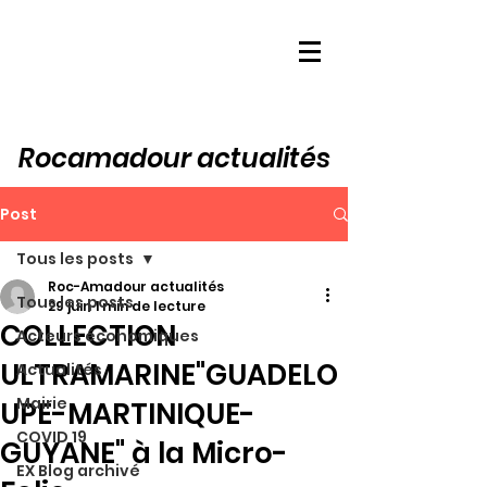
Rocamadour actualités
Post
Tous les posts
Roc-Amadour actualités
Tous les posts
29 juin
1 min de lecture
COLLECTION
Acteurs économiques
ULTRAMARINE"GUADELO
Actualités
Mairie
UPE-MARTINIQUE-
COVID 19
GUYANE" à la Micro-
EX Blog archivé