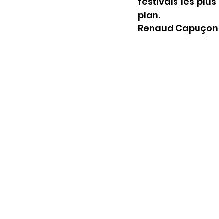
festivals les plu
plan.
Renaud Capuçon e