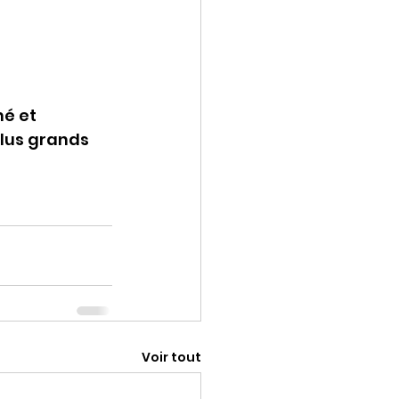
é et 
plus grands 
m
Voir tout