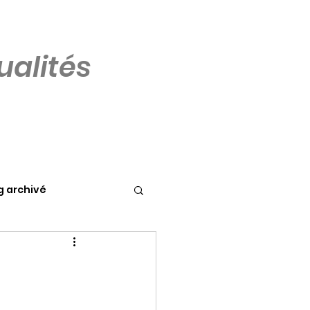
alités
g archivé