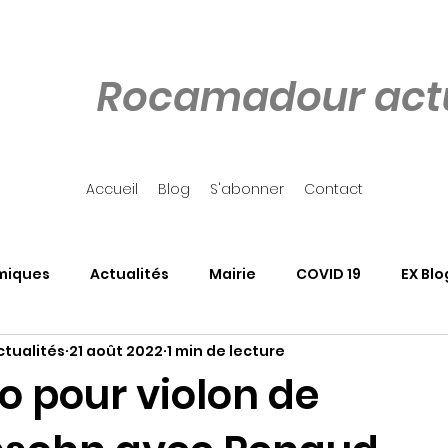
Rocamadour actu
Accueil
Blog
S'abonner
Contact
miques
Actualités
Mairie
COVID 19
EX Blo
tualités
21 août 2022
1 min de lecture
our
Côté Rocher
Associations
SALON DU LIVRE
o pour violon de