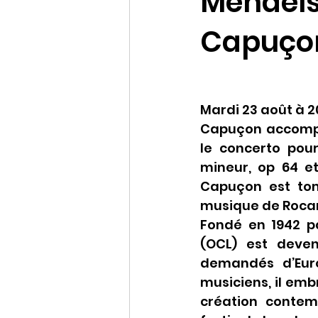
Mendels
Capuço
Mardi 23 août à 2
Capuçon accompa
le concerto pou
mineur, op 64 et
Capuçon est tom
musique de Roc
Fondé en 1942 p
(OCL) est deven
demandés d’Eur
musiciens, il emb
création contemp