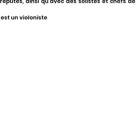
s réputés, ainsi qu’avec des solistes et chefs de
st un violoniste 