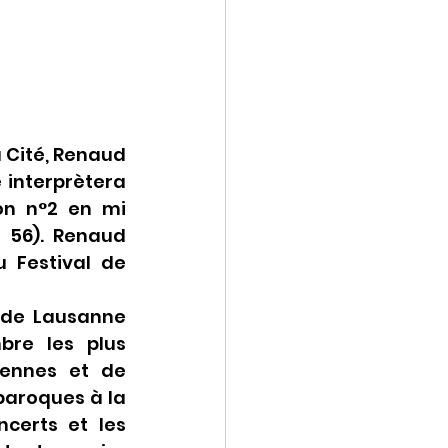
 Cité, Renaud 
nterprètera 
on n°2 en mi 
 56). Renaud 
Festival de 
 de Lausanne 
re les plus 
ennes et de 
baroques à la 
certs et les 