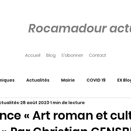
Rocamadour actu
Accueil
Blog
S'abonner
Contact
miques
Actualités
Mairie
COVID 19
EX Blo
tualités
28 août 2023
1 min de lecture
our
Côté Rocher
Associations
SALON DU LIVRE
ce « Art roman et cul