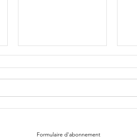
FETE DU FROMAGE ET DU
La 
ROCAMADOUR AOP
Gaba
par 
Cla
Formulaire d'abonnement