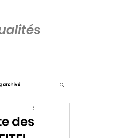
alités
g archivé
te des