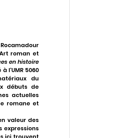
 à Rocamadour 
rt roman et 
s en histoire 
é à l'UMR 5060 
atériaux du 
x débuts de 
es actuelles 
ue romane et 
n valeur des 
s expressions 
 ici trouvent 