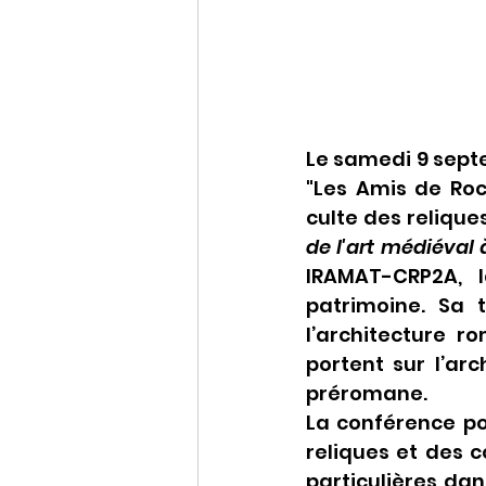
Le samedi 9 septe
"Les Amis de Ro
culte des reliques
de l'art médiéval
IRAMAT-CRP2A, l
patrimoine. Sa 
l’architecture r
portent sur l’arc
préromane.
La conférence po
reliques et des c
particulières dan