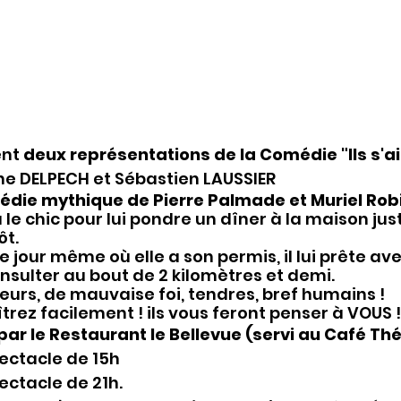
nt 
deux représentations de la Comédie "Ils s'a
ne DELPECH et Sébastien LAUSSIER
die mythique de Pierre Palmade et Muriel Robin
 le chic pour lui pondre un dîner à la maison juste 
ôt.
 le jour même où elle a son permis, il lui prête a
insulter au bout de 2 kilomètres et demi. 
urs, de mauvaise foi, tendres, bref humains ! 
trez facilement ! ils vous feront penser à VOUS !
par le Restaurant le Bellevue (servi au Café Thé
pectacle de 15h
ectacle de 21h.