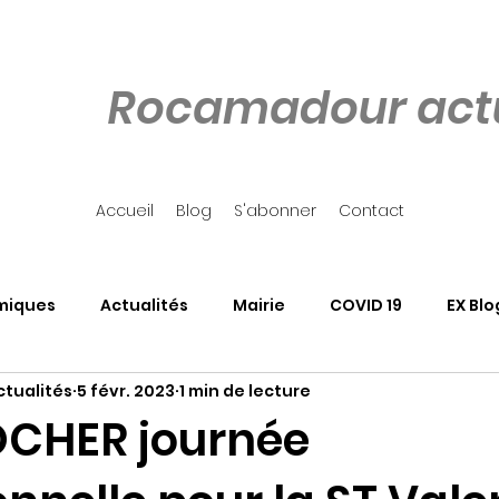
Rocamadour actu
Accueil
Blog
S'abonner
Contact
miques
Actualités
Mairie
COVID 19
EX Blo
tualités
5 févr. 2023
1 min de lecture
our
Côté Rocher
Associations
SALON DU LIVRE
CHER journée