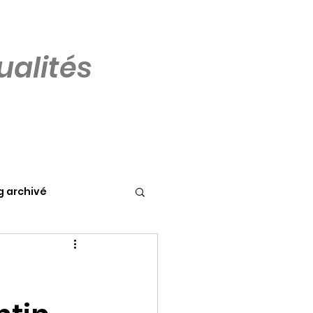
alités
g archivé