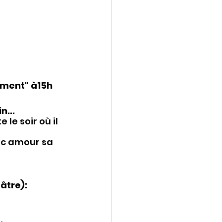
iment" à15h 
... 
le soir où il 
vec amour sa 
âtre):