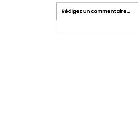
Rédigez un commentaire...
Emmeran Rollin fait
résonner le grand orgue
de Rocamadour