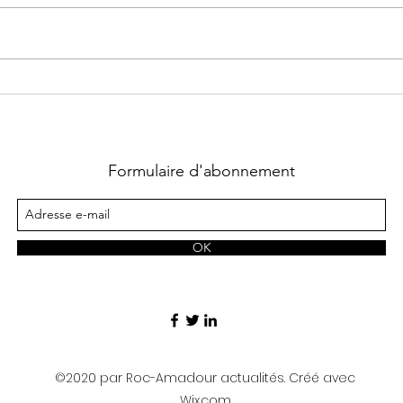
Une visite gourmande
Cir
pour découvrir
Roc
Rocamadour autrement
visi
Formulaire d'abonnement
OK
©2020 par Roc-Amadour actualités. Créé avec
Wix.com