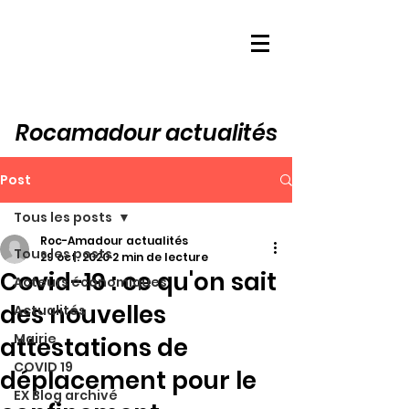
Rocamadour actualités
Post
Tous les posts
Roc-Amadour actualités
Tous les posts
29 oct. 2020
2 min de lecture
Covid-19 : ce qu'on sait
Acteurs économiques
des nouvelles
Actualités
Mairie
attestations de
COVID 19
déplacement pour le
EX Blog archivé