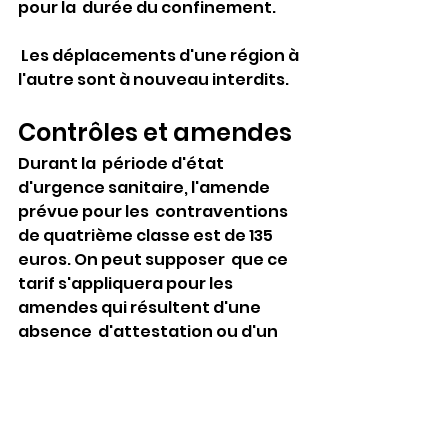
pour la  durée du confinement. 
 Les déplacements d'une région à 
l'autre sont à nouveau interdits. 
Contrôles et amendes
Durant la  période d'état 
d'urgence sanitaire, l'amende 
prévue pour les  contraventions 
de quatrième classe est de 135 
euros. On peut supposer  que ce 
tarif s'appliquera pour les 
amendes qui résultent d'une 
absence  d'attestation ou d'un 
défaut de confinement. En cas 
de récidive dans les  quinze jours, 
elle passe de manière forfaitaire 
à 200 euros, avec  possibilité 