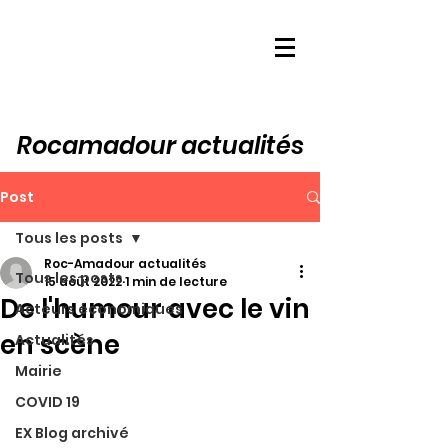
Rocamadour actualités
Post
Tous les posts
Roc-Amadour actualités
Tous les posts
15 août 2022
1 min de lecture
De l'humour avec le vin
Acteurs économiques
en scène
Actualités
Mairie
COVID 19
EX Blog archivé