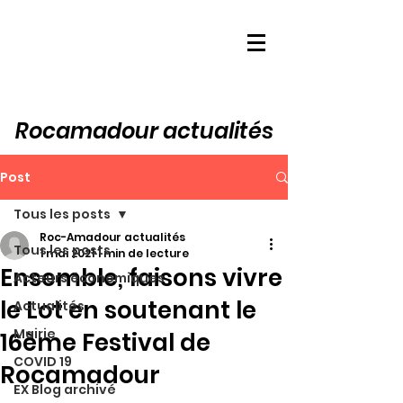
Rocamadour actualités
Post
Tous les posts
Roc-Amadour actualités
Tous les posts
1 mai 2021
1 min de lecture
Ensemble, faisons vivre
Acteurs économiques
le Lot en soutenant le
Actualités
Mairie
16ème Festival de
COVID 19
Rocamadour
EX Blog archivé