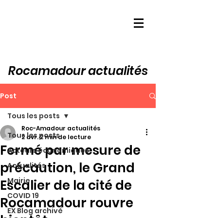
Rocamadour actualités
Post
Tous les posts
Roc-Amadour actualités
Tous les posts
2 avr.
2 min de lecture
Fermé par mesure de
Acteurs économiques
précaution, le Grand
Actualités
Mairie
Escalier de la cité de
COVID 19
Rocamadour rouvre
EX Blog archivé