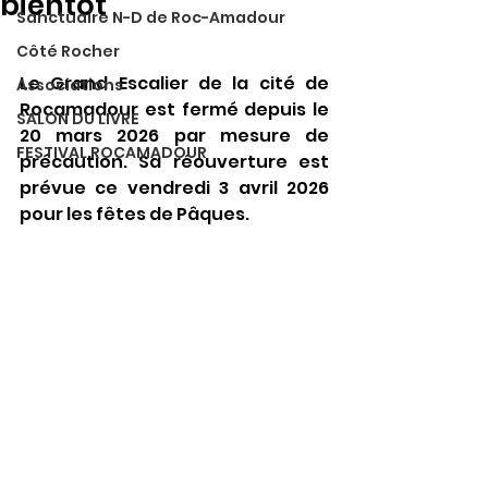
bientôt
Sanctuaire N-D de Roc-Amadour
Côté Rocher
Le Grand Escalier de la cité de 
Associations
Rocamadour est fermé depuis le 
SALON DU LIVRE
20 mars 2026 par mesure de 
FESTIVAL ROCAMADOUR
précaution. Sa réouverture est 
prévue ce vendredi 3 avril 2026 
pour les fêtes de Pâques.