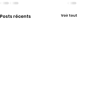
Voir tout
Posts récents
Rosario nous a