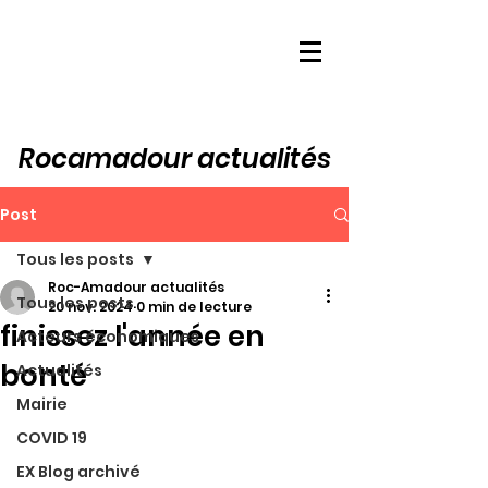
Rocamadour actualités
Post
Tous les posts
Roc-Amadour actualités
Tous les posts
20 nov. 2024
0 min de lecture
finissez l'année en
Acteurs économiques
bonté
Actualités
Mairie
COVID 19
EX Blog archivé