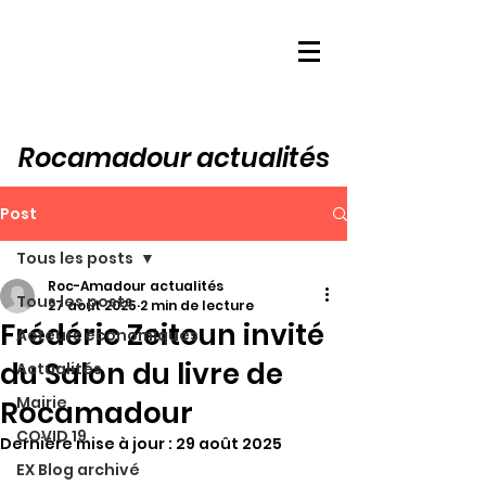
Rocamadour actualités
Post
Tous les posts
Roc-Amadour actualités
Tous les posts
27 août 2025
2 min de lecture
Frédéric Zeitoun invité
Acteurs économiques
du Salon du livre de
Actualités
Mairie
Rocamadour
COVID 19
Dernière mise à jour :
29 août 2025
EX Blog archivé