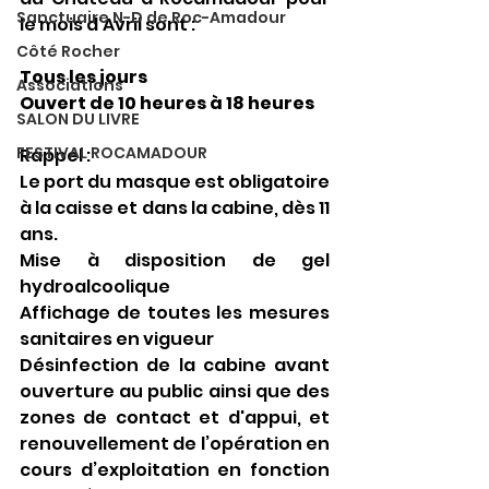
Sanctuaire N-D de Roc-Amadour
le mois d'Avril sont :
Côté Rocher
Tous les jours
Associations
Ouvert de 10 heures à 18 heures
SALON DU LIVRE
FESTIVAL ROCAMADOUR
Rappel : 
Le port du masque est obligatoire 
à la caisse et dans la cabine, dès 11 
ans.
Mise à disposition de gel 
hydroalcoolique
Affichage de toutes les mesures 
sanitaires en vigueur
Désinfection de la cabine avant 
ouverture au public ainsi que des 
zones de contact et d'appui, 
et 
renouvellement de l’opération en 
cours d’exploitation en fonction 