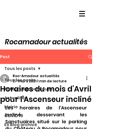
Rocamadour actualités
Post
Tous les posts
Roc-Amadour actualités
Tous les posts
27 mars 2021
1 min de lecture
Horaires du mois d'Avril
Acteurs économiques
pour l'Ascenseur incliné
Actualités
Mairie
Les horaires de l'Ascenseur 
Incliné desservant les 
COVID 19
Sanctuaires situé sur le parking 
EX Blog archivé
du Château à Rocamadour pour 