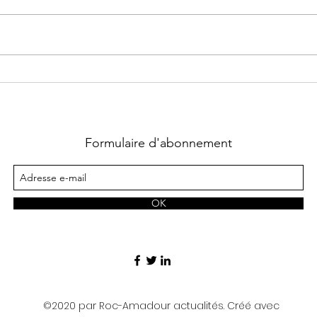
Grotte Préhistorique des
Les 
Merveilles à
de 
Rocamadour
Formulaire d'abonnement
OK
©2020 par Roc-Amadour actualités. Créé avec