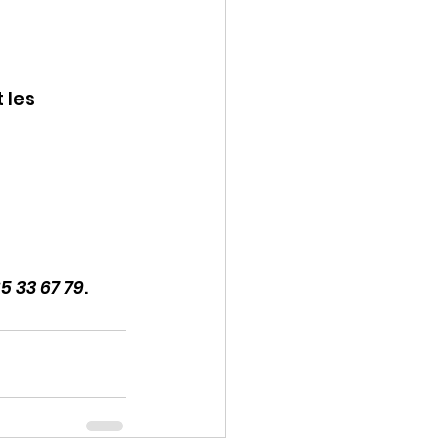
 les 
5 33 67 79
.