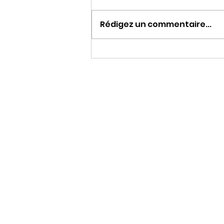
Rédigez un commentaire...
Le développement de
l'offre hôtelière dans le
Lot