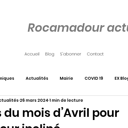
Rocamadour actu
Accueil
Blog
S'abonner
Contact
miques
Actualités
Mairie
COVID 19
EX Blo
tualités
26 mars 2024
1 min de lecture
our
Côté Rocher
Associations
SALON DU LIVRE
 du mois d’Avril pour