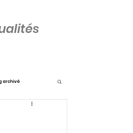
alités
g archivé