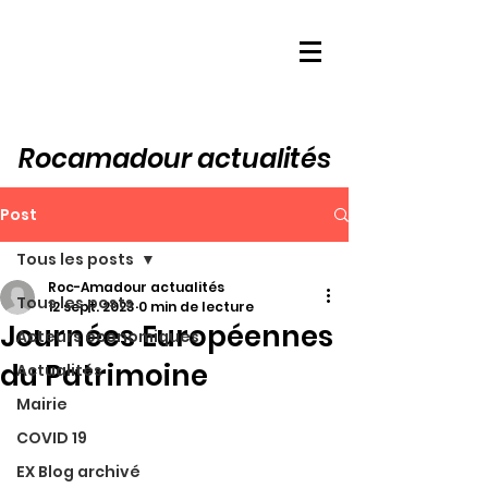
Rocamadour actualités
Post
Tous les posts
Roc-Amadour actualités
Tous les posts
12 sept. 2023
0 min de lecture
Journées Européennes
Acteurs économiques
du Patrimoine
Actualités
Mairie
COVID 19
EX Blog archivé