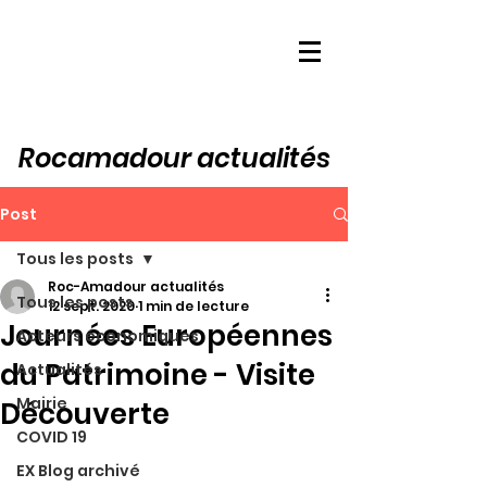
Rocamadour actualités
Post
Tous les posts
Roc-Amadour actualités
Tous les posts
12 sept. 2020
1 min de lecture
Journées Européennes
Acteurs économiques
du Patrimoine - Visite
Actualités
Mairie
Découverte
COVID 19
EX Blog archivé