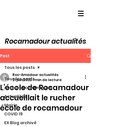
Rocamadour actualités
Post
Tous les posts
Roc-Amadour actualités
Tous les posts
21 juin 2022
1 min de lecture
L'école de Rocamadour
Acteurs économiques
accueillait le rucher
Actualités
Mairie
école de rocamadour
COVID 19
EX Blog archivé