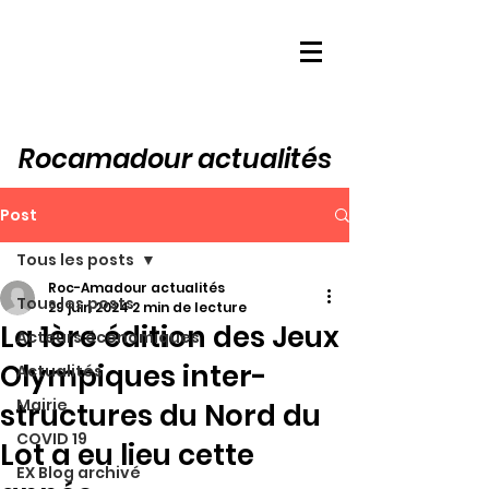
Rocamadour actualités
Post
Tous les posts
Roc-Amadour actualités
Tous les posts
29 juin 2024
2 min de lecture
La 1ère édition des Jeux
Acteurs économiques
Olympiques inter-
Actualités
Mairie
structures du Nord du
COVID 19
Lot a eu lieu cette
EX Blog archivé