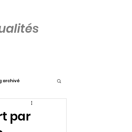
alités
g archivé
t par