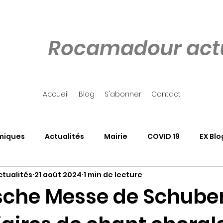
Rocamadour actu
Accueil
Blog
S'abonner
Contact
miques
Actualités
Mairie
COVID 19
EX Blo
tualités
21 août 2024
1 min de lecture
our
Côté Rocher
Associations
SALON DU LIVRE
sche Messe de Schuber