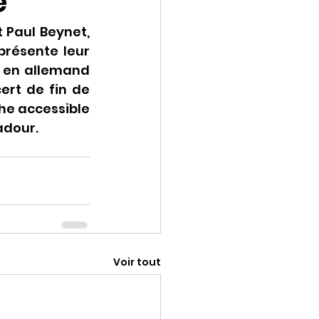
e
Paul Beynet, 
résente leur 
 en allemand 
ert de fin de 
he accessible 
adour.
Voir tout