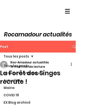
Rocamadour actualités
Post
Tous les posts
Roc-Amadour actualités
Tous les posts
14 mai
1 min de lecture
La Forêt des Singes
Acteurs économiques
recrute !
Actualités
Mairie
COVID 19
EX Blog archivé