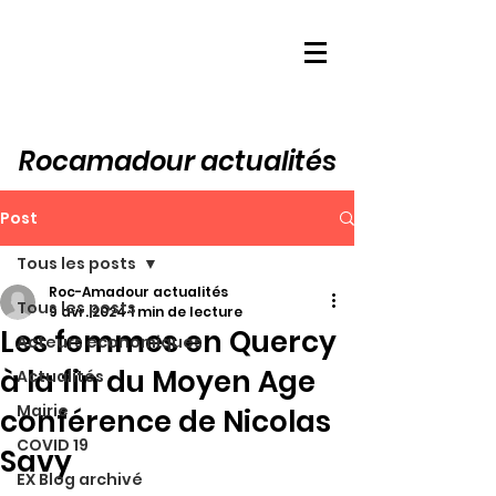
Rocamadour actualités
Post
Tous les posts
Roc-Amadour actualités
Tous les posts
9 avr. 2024
1 min de lecture
Les femmes en Quercy
Acteurs économiques
à la fin du Moyen Age
Actualités
Mairie
conférence de Nicolas
COVID 19
Savy
EX Blog archivé