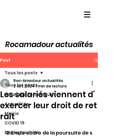
Rocamadour actualités
Post
Tous les posts
Roc-Amadour actualités
Tous les posts
2 oct. 2024
1 min de lecture
Les salariés viennent d'
Acteurs économiques
exercer leur droit de ret
Actualités
Mairie
rait
COVID 19
EX Blog archivé
Dans le cadre de la poursuite de s