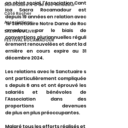
on objet social, l'Association Cant
Sanctuaire N-D de Roc-Amadour
ica Sacra Rocamadour est 
Côté Rocher
depuis 19 années en relation avec
Associations
 le Sanctuaire Notre Dame de Roc
amadour, par le biais de 
SALON DU LIVRE
conventions pluriannuelles réguli
FESTIVAL ROCAMADOUR
èrement renouvelées et dont la d
ernière en cours expire au 31 
décembre 2024.
Les relations avec le Sanctuaire s
ont particulièrement compliquée
s depuis 6 ans et ont éprouvé les 
salariés et bénévoles de 
l'Association dans des 
proportions devenues 
de plus en plus préoccupantes.
Malgré tous les efforts réalisés et 