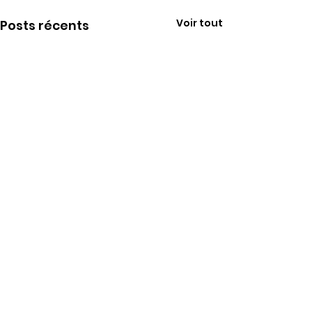
Voir tout
Posts récents
Rosario nous a
Nous apprenon
Commentaires
PUDEPIECE Rosar