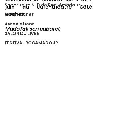
Sanctuaire N-D de Roc-Amadour
juin au café-théâtre Côté 
Rocher.
Côté Rocher
Associations
Mado fait son cabaret
SALON DU LIVRE
FESTIVAL ROCAMADOUR