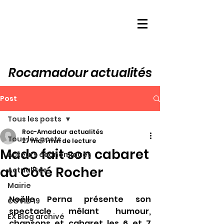
Rocamadour actualités
Post
Tous les posts
Roc-Amadour actualités
Tous les posts
27 mai
1 min de lecture
Mado fait son cabaret
Acteurs économiques
au Côté Rocher
Actualités
Mairie
Noëlle Perna présente son 
COVID 19
spectacle mêlant humour, 
EX Blog archivé
chansons et cabaret les 6 et 7 