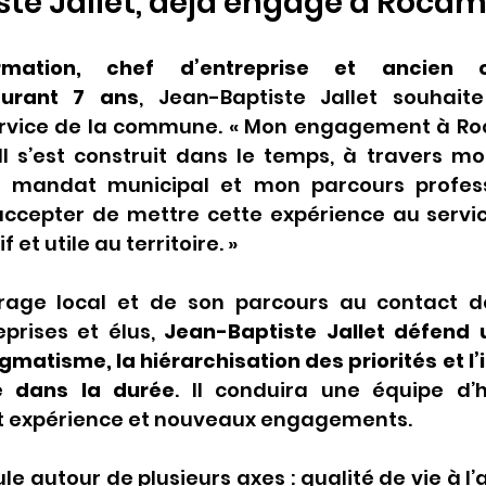
ste Jallet, déjà engagé à Roca
mation, chef d’entreprise et ancien col
durant 7 ans
, Jean-Baptiste Jallet souhait
ervice de la commune. « Mon engagement à Ro
Il s’est construit dans le temps, à travers mo
n mandat municipal et mon parcours professi
accepter de mettre cette expérience au service
f et utile au territoire. »
rage local et de son parcours au contact de
eprises et élus, 
Jean-Baptiste Jallet défend 
gmatisme, la hiérarchisation des priorités et l’i
ue dans la durée
. Il conduira une équipe d’h
t expérience et nouveaux engagements.
ule autour de plusieurs axes : qualité de vie à l’