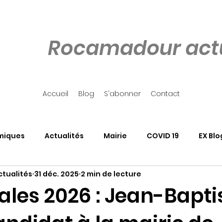
Rocamadour actu
Accueil
Blog
S'abonner
Contact
miques
Actualités
Mairie
COVID 19
EX Blo
tualités
31 déc. 2025
2 min de lecture
our
Côté Rocher
Associations
SALON DU LIVRE
ales 2026 : Jean-Bapti