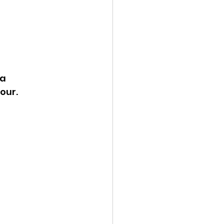
a 
our.