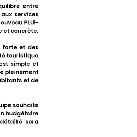
uilibre entre 
aux services 
nouveau PLUi-
e et concrète.
forte et des 
é touristique 
st simple et 
e pleinement 
bitants et de 
quipe souhaite 
on budgétaire 
étaillé sera 