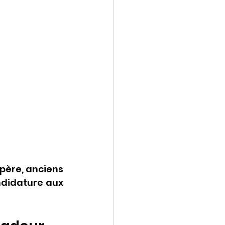
père, anciens 
… Le conseiller municipal annonce sa candidature aux 