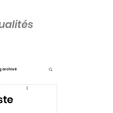
alités
g archivé
ste