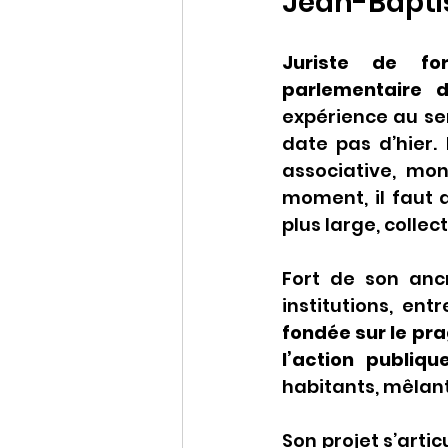
Jean-Bapti
Juriste de for
parlementaire 
expérience au s
date pas d’hier. 
associative, mo
moment, il faut 
plus large, collecti
Fort de son anc
institutions, entr
fondée sur le pra
l’action publiq
habitants, mêlan
Son projet s’artic