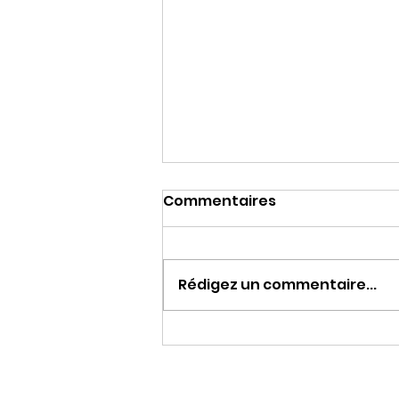
Commentaires
Rédigez un commentaire...
Le Cantus Missae
résonnera à l’abbatiale
Sainte-Marie