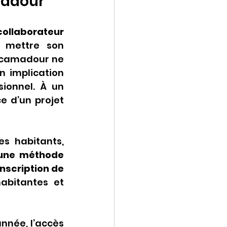
madour
laborateur 
e mettre son 
camadour ne 
n implication 
onnel. À un 
 d’un projet 
s habitants, 
une méthode 
nscription de 
abitantes et 
année, l’accès 