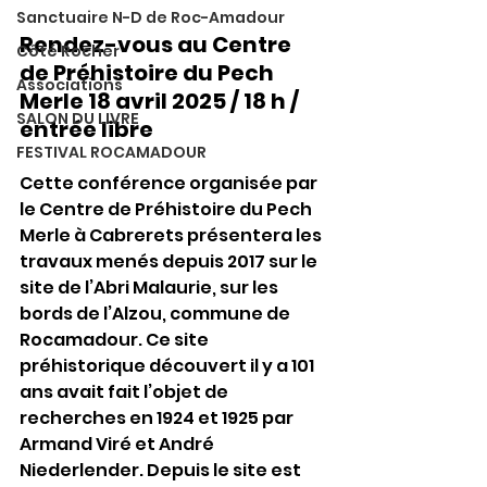
Sanctuaire N-D de Roc-Amadour
Rendez-vous au Centre 
Côté Rocher
de Préhistoire du Pech 
Associations
Merle 18 avril 2025 / 18 h / 
SALON DU LIVRE
entrée libre 
FESTIVAL ROCAMADOUR
Cette conférence organisée par 
le Centre de Préhistoire du Pech 
Merle à Cabrerets présentera les 
travaux menés depuis 2017 sur le 
site de l’Abri Malaurie, sur les 
bords de l’Alzou, commune de 
Rocamadour. Ce site 
préhistorique découvert il y a 101 
ans avait fait l’objet de 
recherches en 1924 et 1925 par 
Armand Viré et André 
Niederlender. Depuis le site est 