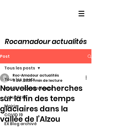
Rocamadour actualités
Post
Tous les posts
Roc-Amadour actualités
Tous les posts
11 avr. 2025
1 min de lecture
Nouvelles recherches
Acteurs économiques
sur la fin des temps
Actualités
Mairie
glaciaires dans la
COVID 19
vallée de l’Alzou
EX Blog archivé