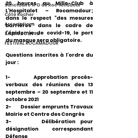
20 heures au Mille-Club à 
Sanctuaire N-D de Roc-Amadour
L'Hospitalet – Rocamadour; 
Côté Rocher
dans le respect "des mesures 
Associations
barrières" dans le cadre de 
l'épidemie de covid-19, le port 
SALON DU LIVRE
du masque sera obligatoire.
FESTIVAL ROCAMADOUR
Questions inscrites à l'ordre du 
jour :
1-      Approbation procès-
verbaux des réunions des 13 
septembre – 20 septembre et 11 
octobre 2021
2-      Dossier emprunts Travaux 
Mairie et Centre des Congrès
3-      Délibération pour 
désignation correspondant 
Défense