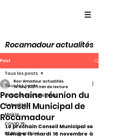
Rocamadour actualités
Post
Tous les posts
Roc-Amadour actualités
Tous les posts
14 nov. 2021
1 min de lecture
Prochaine réunion du
Acteurs économiques
Conseil Municipal de
Actualités
Mairie
Rocamadour
COVID 19
Le prochain Conseil Municipal se 
EX Blog archivé
tiendra le mardi 16 novembre à 