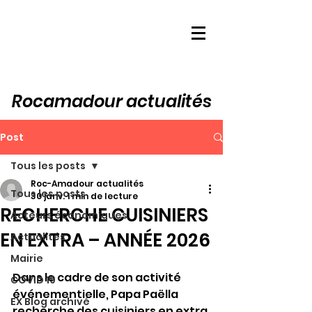
Rocamadour actualités
Post
Tous les posts
Roc-Amadour actualités
Tous les posts
30 janv.
1 min de lecture
RECHERCHE CUISINIERS
Acteurs économiques
EN EXTRA – ANNÉE 2026
Actualités
Mairie
Dans le cadre de son activité 
COVID 19
événementielle, Papa Paëlla 
EX Blog archivé
recherche des cuisiniers en extra 