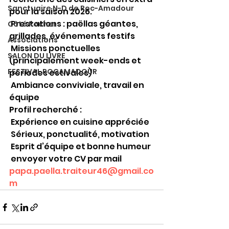
Sanctuaire N-D de Roc-Amadour
pour la saison 2026.
 Prestations : paëllas géantes, 
Côté Rocher
grillades, événements festifs
Associations
 Missions ponctuelles 
SALON DU LIVRE
(principalement week-ends et 
FESTIVAL ROCAMADOUR
périodes estivales)
 Ambiance conviviale, travail en 
équipe
Profil recherché :
 Expérience en cuisine appréciée
 Sérieux, ponctualité, motivation
 Esprit d’équipe et bonne humeur
 envoyer votre CV par mail
papa.paella.traiteur46@gmail.co
m