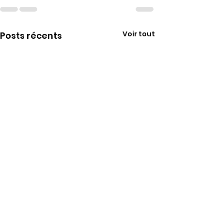
Voir tout
Posts récents
Rosario nous a