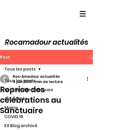
Rocamadour actualités
Post
Tous les posts
Roc-Amadour actualités
Tous les posts
4 juin 2020
1 min de lecture
Reprise des
Acteurs économiques
célébrations au
Actualités
Mairie
Sanctuaire
COVID 19
EX Blog archivé