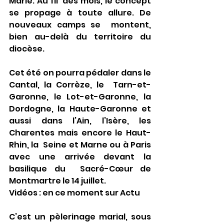
Marie. Au fil  des mois, le concept 
se propage à toute allure. De 
nouveaux camps se  montent, 
bien au-delà du territoire du 
diocèse.
Cet été on pourra pédaler dans le 
Cantal, la Corrèze, le  Tarn-et-
Garonne, le Lot-et-Garonne, la 
Dordogne, la Haute-Garonne et  
aussi dans l’Ain, l’Isère, les 
Charentes mais encore le Haut-
Rhin, la  Seine et Marne ou à Paris 
avec une arrivée devant la 
basilique du  Sacré-Cœur de 
Montmartre le 14 juillet.  
Vidéos : en ce moment sur Actu
C’est un pèlerinage marial, sous 