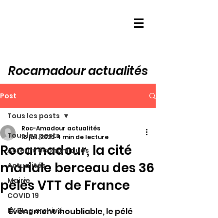
Rocamadour actualités
Post
Tous les posts
Roc-Amadour actualités
Tous les posts
16 juil. 2023
4 min de lecture
Rocamadour, la cité
Acteurs économiques
mariale berceau des 36
Actualités
Mairie
pélés VTT de France
COVID 19
EX Blog archivé
Événement inoubliable, le pélé 