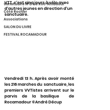
VTT, c'est cinq jours à vélo avec 
Sanctuaire N-D de Roc-Amadour
d'autres jeunes en direction d'un 
Côté Rocher
sanctuaire.
Associations
SALON DU LIVRE
FESTIVAL ROCAMADOUR
Vendredi 13 h. Après avoir monté 
les 216 marches du  sanctuaire, les 
premiers VVTistes arrivent sur le 
parvis de la basilique  de 
Rocamadour ©André Décup