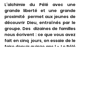
L’alchimie du Pélé avec une 
grande liberté et une grande 
proximité  permet aux jeunes de 
découvrir Dieu, entraînés par le 
groupe. Des  dizaines de familles 
nous écrivent : ce que vous avez 
fait en cinq  jours, on essaie de le 
faire depuis quinze ans ! ». Le Pélé 
VTT répond  au besoin des jeunes 
de s’identifier à un groupe pour 
un engagement  limité dans 
l’année. Bonne humeur, 
enracinement dans le réel, 
entraide  et solidarité, forte vie 
de foi.
Un autre prêtre ajoute : « Il  faut 
stimuler simplement les jeunes et 
leur donner une liberté pour que  