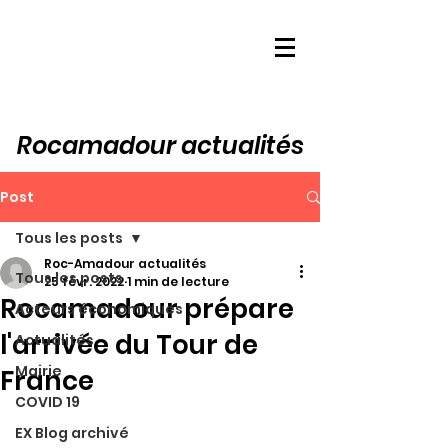
Rocamadour actualités
Post
Tous les posts
Roc-Amadour actualités
Tous les posts
25 févr. 2022
1 min de lecture
Rocamadour prépare
Acteurs économiques
l'arrivée du Tour de
Actualités
Mairie
France
COVID 19
EX Blog archivé