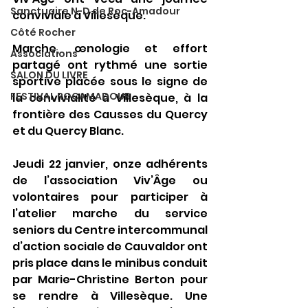
Sanctuaire N-D de Roc-Amadour
conviviale à Villesèque.
Côté Rocher
Marche, œnologie et effort 
Associations
partagé ont rythmé une sortie 
SALON DU LIVRE
sportive placée sous le signe de 
FESTIVAL ROCAMADOUR
la convivialité à Villesèque, à la 
frontière des Causses du Quercy 
et du Quercy Blanc.
Jeudi 22 janvier, onze adhérents 
de l’association Viv’Âge ou 
volontaires pour participer à 
l’atelier marche du service 
seniors du Centre intercommunal 
d’action sociale de Cauvaldor ont 
pris place dans le minibus conduit 
par Marie-Christine Berton pour 
se rendre à Villesèque. Une 