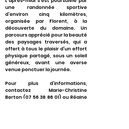
L’après-midi s’est poursuivie par 
une randonnée sportive 
d’environ cinq kilomètres, 
organisée par Florent, à la 
découverte du domaine. Un 
parcours apprécié pour la beauté 
des paysages traversés, qui a 
offert à tous le plaisir d’un effort 
physique partagé, sous un soleil 
généreux, avant une averse 
venue ponctuer la journée.
Pour plus d’informations, 
contactez Marie-Christine 
Berton (07 56 38 86 01) ou Régine 
Jallet, présidente de Viv’Âge, à 
associationvivage@gmail.com
.