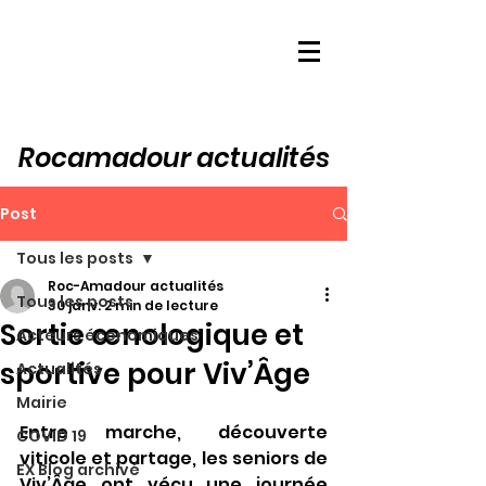
Rocamadour actualités
Post
Tous les posts
Roc-Amadour actualités
Tous les posts
30 janv.
2 min de lecture
Sortie œnologique et
Acteurs économiques
sportive pour Viv’Âge
Actualités
Mairie
Entre marche, découverte 
COVID 19
viticole et partage, les seniors de 
EX Blog archivé
Viv’Âge ont vécu une journée 