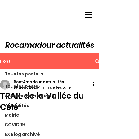
Rocamadour actualités
Post
Tous les posts
Roc-Amadour actualités
Tous les posts
18 août 2025
1 min de lecture
TRAIL de la Vallée du
Acteurs économiques
Célé
Actualités
Mairie
COVID 19
EX Blog archivé