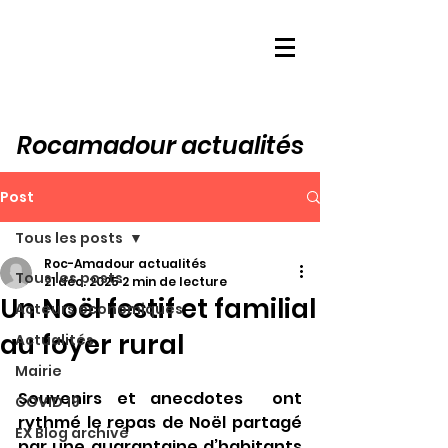
Rocamadour actualités
Post
Tous les posts
Roc-Amadour actualités
Tous les posts
21 déc. 2025
2 min de lecture
Un Noël festif et familial
Acteurs économiques
au foyer rural
Actualités
Mairie
Souvenirs et anecdotes  ont 
COVID 19
rythmé le repas de Noël partagé 
EX Blog archivé
par une quarantaine d’habitants 