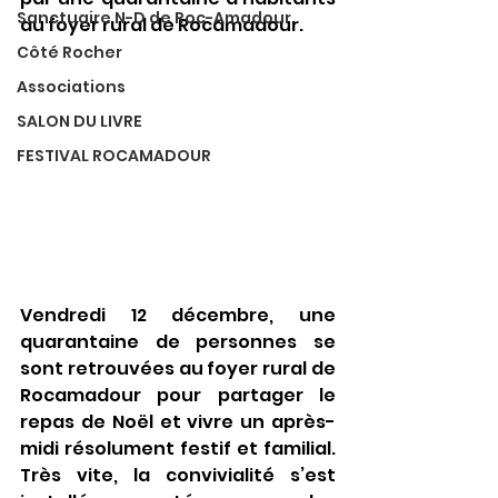
Sanctuaire N-D de Roc-Amadour
au foyer rural de Rocamadour.
Côté Rocher
Associations
SALON DU LIVRE
FESTIVAL ROCAMADOUR
Vendredi 12 décembre, une 
quarantaine de personnes se 
sont retrouvées au foyer rural de 
Rocamadour pour partager le 
repas de Noël et vivre un après-
midi résolument festif et familial. 
Très vite, la convivialité s’est 