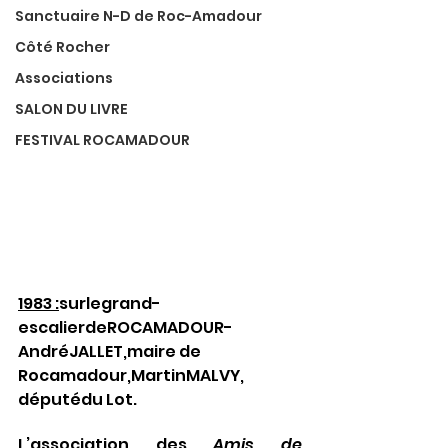
Sanctuaire N-D de Roc-Amadour
Côté Rocher
Associations
SALON DU LIVRE
FESTIVAL ROCAMADOUR
1983 :
surlegrand-
escalierdeROCAMADOUR-
AndréJALLET,maire de 
Rocamadour,MartinMALVY, 
députédu Lot.
L’association des 
Amis de 