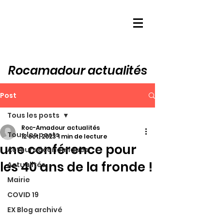
Rocamadour actualités
Post
Tous les posts
Roc-Amadour actualités
Tous les posts
12 oct. 2023
1 min de lecture
une conférence pour
Acteurs économiques
les 40 ans de la fronde !
Actualités
Mairie
COVID 19
EX Blog archivé