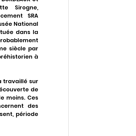
te Sirogne, 
ncement SRA 
sée National 
tuée dans la 
probablement 
e siècle par 
éhistorien à 
 travaillé sur 
découverte de 
e moins. Ces 
cernent des 
ent, période 