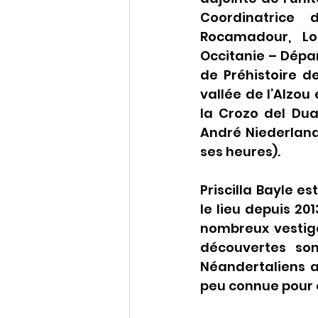
Coordinatrice 
Rocamadour, Lot
Occitanie – Dépa
de Préhistoire de
vallée de l’Alzo
la Crozo del Dua
André Niederland
ses heures).
Priscilla Bayle es
le lieu depuis 20
nombreux vestige
découvertes son
Néandertaliens a
peu connue pour 