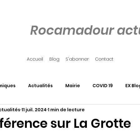
Rocamadour actu
Accueil
Blog
S'abonner
Contact
miques
Actualités
Mairie
COVID 19
EX Blo
tualités
11 juil. 2024
1 min de lecture
our
Côté Rocher
Associations
SALON DU LIVRE
férence sur La Grotte