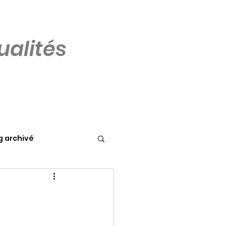
alités
g archivé