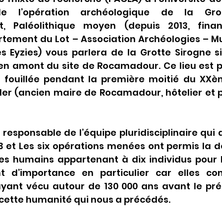
de l’opération archéologique de la Grot
, Paléolithique moyen (depuis 2013, fina
rtement du Lot – Association Archéologies – Mu
s Eyzies) vous parlera de la Grotte Sirogne si
u en amont du site de Rocamadour. Ce lieu est 
 fouillée pendant la première moitié du XXèm
er (ancien maire de Rocamadour, hôtelier et pr
t responsable de l’équipe pluridisciplinaire qui a
13 et Les six opérations menées ont permis la 
s humains appartenant à dix individus pour l
t d’importance en particulier car elles con
yant vécu autour de 130 000 ans avant le prés
cette humanité qui nous a précédés.