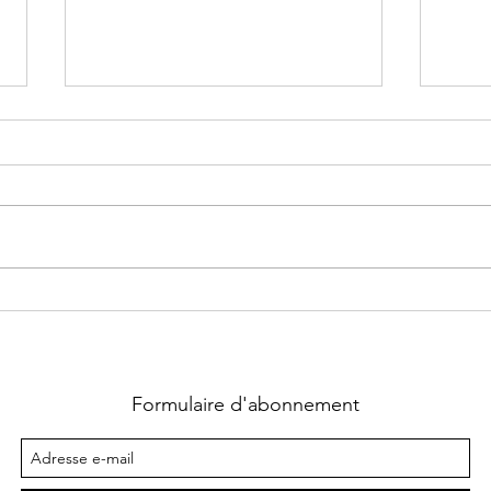
Rosa
Nous
PUDE
quit
lors 
NOUVEAU ci
Mayr
À Rocamadour, la
Com
nouvelle municipalité
le ma
anime l’été
Formulaire d'abonnement