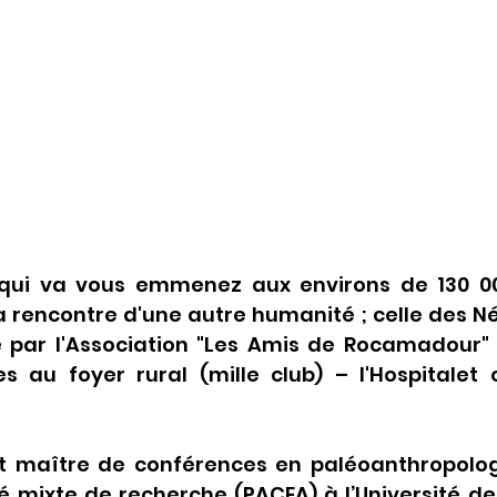
qui va vous emmenez aux environs de 130 00
a rencontre d'une autre humanité ; celle des N
 par l'Association "Les Amis de Rocamadour" 
res au foyer rural (mille club) – l'Hospitale
st maître de conférences en paléoanthropologie
té mixte de recherche (PACEA) à l’Université d