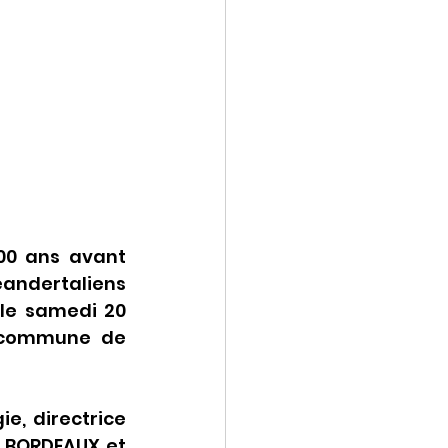
0 ans avant 
éandertaliens 
le samedi 20 
t commune de 
, directrice 
e BORDEAUX et 