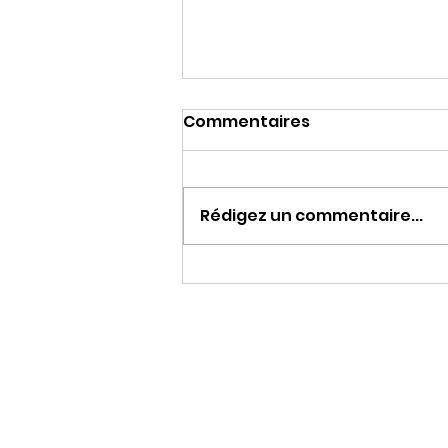
Commentaires
Rédigez un commentaire...
Une journée à chiner…
une soirée à danser !