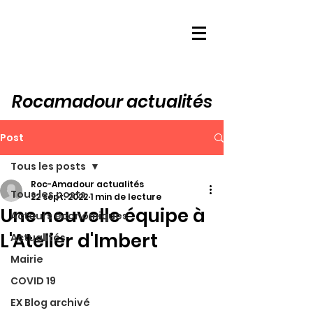
Rocamadour actualités
Post
Tous les posts
Roc-Amadour actualités
Tous les posts
22 sept. 2022
1 min de lecture
Une nouvelle équipe à
Acteurs économiques
L'Atelier d'Imbert
Actualités
Mairie
COVID 19
EX Blog archivé