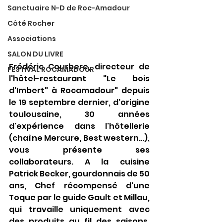
Sanctuaire N-D de Roc-Amadour
Côté Rocher
Associations
SALON DU LIVRE
Frédéric Courbere, directeur de 
FESTIVAL ROCAMADOUR
l'hôtel-restaurant "Le bois 
d'Imbert" à Rocamadour" depuis 
le 19 septembre dernier, d'origine 
toulousaine, 30 années 
d'expérience dans l'hôtellerie 
(chaîne Mercure, Best western…), 
vous présente ses 
collaborateurs. A la cuisine 
Patrick Becker, gourdonnais de 50 
ans, Chef récompensé d'une 
Toque par le guide Gault et Millau, 
qui travaille uniquement avec 
des produits au fil des saisons, 