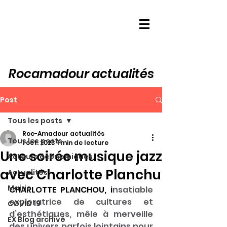
Rocamadour actualités
Post
Tous les posts
Roc-Amadour actualités
Tous les posts
1 oct. 2023
1 min de lecture
Une soirée musique jazz
Acteurs économiques
avec Charlotte Planchu
Actualités
Mairie
CHARLOTTE PLANCHOU, i
nsatiable 
exploratrice de cultures et 
COVID 19
d’esthétiques, mêle à merveille 
EX Blog archivé
des univers parfois lointains pour 