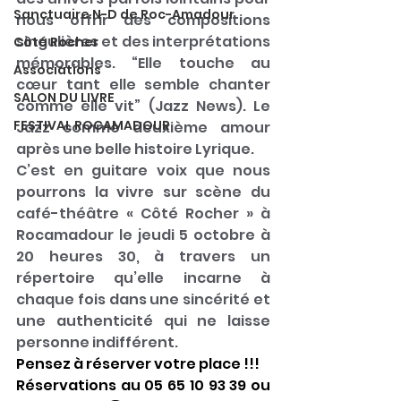
Sanctuaire N-D de Roc-Amadour
nous offrir des compositions 
singulières et des interprétations 
Côté Rocher
mémorables. “Elle touche au 
Associations
cœur tant elle semble chanter 
SALON DU LIVRE
comme elle vit” (Jazz News). Le 
FESTIVAL ROCAMADOUR
Jazz comme deuxième amour 
après une belle histoire Lyrique.
C’est en guitare voix que nous 
pourrons la vivre sur scène du 
café-théâtre « Côté Rocher » à 
Rocamadour le jeudi 5 octobre à 
20 heures 30, à travers un 
répertoire qu’elle incarne à 
chaque fois dans une sincérité et 
une authenticité qui ne laisse 
personne indifférent.
Pensez à réserver votre place !!!
Réservations au 05 65 10 93 39 ou 