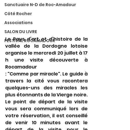
Sanctuaire N-D de Roc-Amadour
Côté Rocher
Associations
SALON DU LIVRE
Le Pays d’art et d’histoire de la 
FESTIVAL ROCAMADOUR
vallée de la Dordogne lotoise 
organise le mercredi 20 juillet à 17 
h une visite découverte à 
Rocamadour 
: "Comme par miracle". Le guide à 
travers la cité vous racontera 
quelques-uns des miracles les 
plus étonnants de la Vierge noire. 
Le point de départ de la visite 
vous sera communiqué lors de 
votre réservation, il est conseillé 
de venir 10 minutes avant le 
départ de la visite pour le 