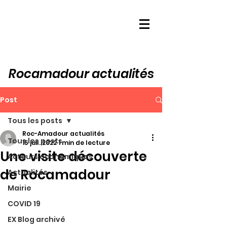
Rocamadour actualités
Post
Tous les posts
Roc-Amadour actualités
Tous les posts
15 juil. 2022
1 min de lecture
Une visite découverte
Acteurs économiques
de Rocamadour
Actualités
Mairie
COVID 19
EX Blog archivé