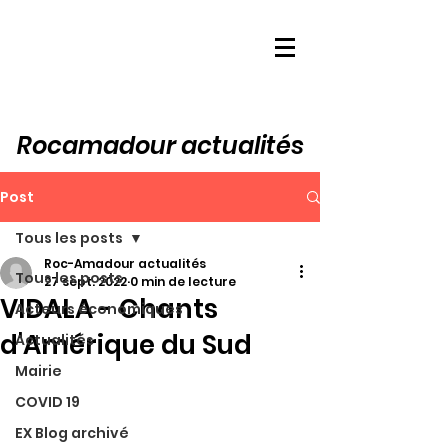
Rocamadour actualités
Post
Tous les posts
Roc-Amadour actualités
Tous les posts
27 sept. 2022
0 min de lecture
VIDALA - Chants
Acteurs économiques
d'Amérique du Sud
Actualités
Mairie
COVID 19
EX Blog archivé