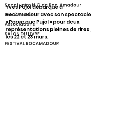
Sanctuaire N-D de Roc-Amadour
Yves Pujol débarque à 
Rocamadour avec son spectacle 
Côté Rocher
« Parce que Pujol » pour deux 
Associations
représentations pleines de rires, 
SALON DU LIVRE
les 22 et 23 mars.
FESTIVAL ROCAMADOUR