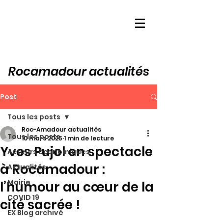
Rocamadour actualités
Post
Tous les posts
Roc-Amadour actualités
Tous les posts
10 mars 2025
1 min de lecture
Yves Pujol en spectacle
Acteurs économiques
à Rocamadour :
Actualités
Mairie
l’humour au cœur de la
COVID 19
cité sacrée !
EX Blog archivé