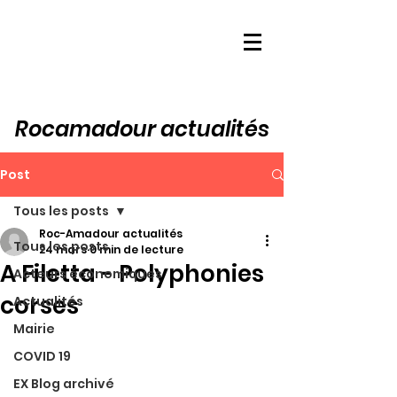
Rocamadour actualités
Post
Tous les posts
Roc-Amadour actualités
Tous les posts
24 mars
0 min de lecture
A Filetta - Polyphonies
Acteurs économiques
corses
Actualités
Mairie
COVID 19
EX Blog archivé