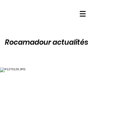
Rocamadour actualités
Roc-Amadour
- Lot -
La cité sacrée
Rocamadour, cité médiévale
accrochée à sa falaise,