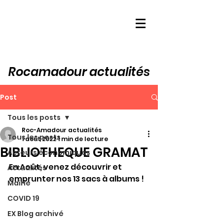
Rocamadour actualités
Post
Tous les posts
Roc-Amadour actualités
Tous les posts
1 août 2022
1 min de lecture
BIBLIOTHEQUE GRAMAT
Acteurs économiques
En Août, venez découvrir et 
Actualités
emprunter nos 13 sacs à albums ! 
Mairie
COVID 19
EX Blog archivé