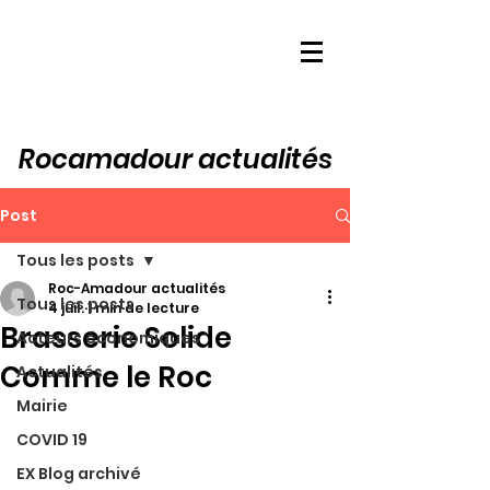
Rocamadour actualités
Post
Tous les posts
Roc-Amadour actualités
Tous les posts
4 juil.
1 min de lecture
Brasserie Solide
Acteurs économiques
Comme le Roc
Actualités
Mairie
COVID 19
EX Blog archivé