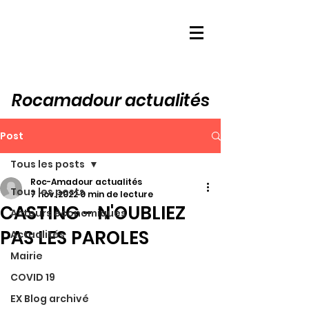
Rocamadour actualités
Post
Tous les posts
Roc-Amadour actualités
Tous les posts
7 nov. 2022
0 min de lecture
CASTING - N'OUBLIEZ
Acteurs économiques
PAS LES PAROLES
Actualités
Mairie
COVID 19
EX Blog archivé