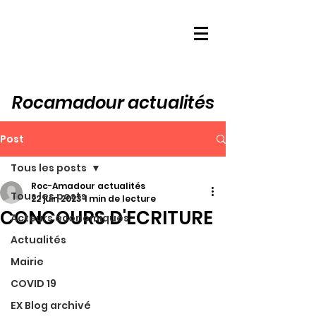
Rocamadour actualités
Post
Tous les posts
Roc-Amadour actualités
Tous les posts
22 juin 2023
1 min de lecture
CONCOURS D'ECRITURE
Acteurs économiques
Actualités
Mairie
COVID 19
EX Blog archivé